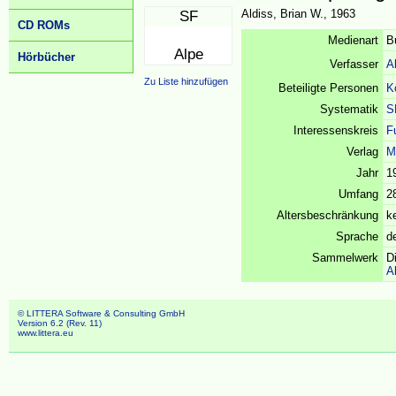
Aldiss, Brian W., 1963
SF
CD ROMs
Medienart
B
Alpe
Hörbücher
Verfasser
A
Zu Liste hinzufügen
Beteiligte Personen
K
Systematik
S
Interessenskreis
F
Verlag
M
Jahr
1
Umfang
2
Altersbeschränkung
k
Sprache
d
Sammelwerk
D
A
© LITTERA Software & Consulting GmbH
Version 6.2 (Rev. 11)
www.littera.eu