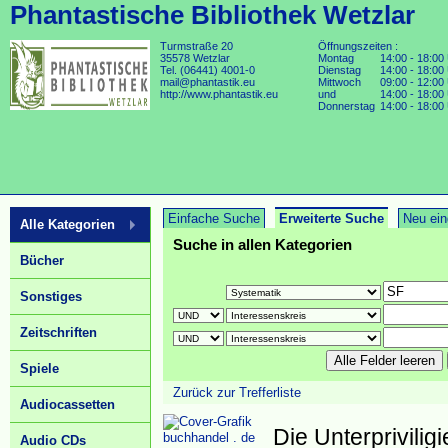
Phantastische Bibliothek Wetzlar
Turmstraße 20
Öffnungszeiten :
35578 Wetzlar
Montag
14:00 - 18:00
Tel. (06441) 4001-0
Dienstag
14:00 - 18:00
mail@phantastik.eu
Mittwoch
09:00 - 12:00
http://www.phantastik.eu
und
14:00 - 18:00
Donnerstag
14:00 - 18:00
Einfache Suche
Erweiterte Suche
Neu ein
Alle Kategorien
Suche in allen Kategorien
Bücher
Sonstiges
Zeitschriften
Spiele
Zurück zur Trefferliste
Audiocassetten
Die Unterpriviligi
buchhandel . de
Audio CDs