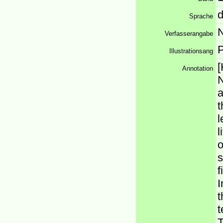
d
Sprache
N
Verfasserangabe
Illustrationsang
[
Annotation
N
a
t
l
l
o
s
f
I
t
t
T