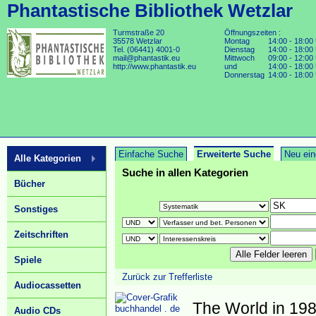
Phantastische Bibliothek Wetzlar
Turmstraße 20
Öffnungszeiten :
35578 Wetzlar
Montag
14:00 - 18:00
Tel. (06441) 4001-0
Dienstag
14:00 - 18:00
mail@phantastik.eu
Mittwoch
09:00 - 12:00
http://www.phantastik.eu
und
14:00 - 18:00
Donnerstag
14:00 - 18:00
Einfache Suche
Erweiterte Suche
Neu ein
Alle Kategorien
Suche in allen Kategorien
Bücher
Sonstiges
Zeitschriften
Spiele
Zurück zur Trefferliste
Audiocassetten
The World in 198
buchhandel . de
Audio CDs