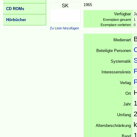
1965
SK
CD ROMs
Verfügbar
J
Hörbücher
Exemplare gesamt
1
Exemplare verliehen
0
Zu Liste hinzufügen
Medienart
C
Beteiligte Personen
S
Systematik
F
Interessenskreis
Verlag
H
Ort
Jahr
2
Umfang
k
Altersbeschränkung
Band