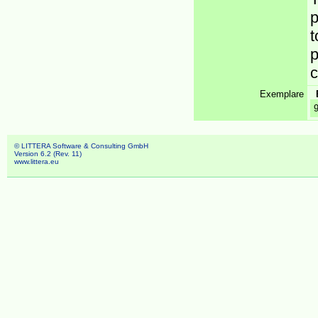
p
t
p
Exemplare
© LITTERA Software & Consulting GmbH
Version 6.2 (Rev. 11)
www.littera.eu