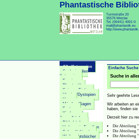
Phantastische Biblio
Turmstraße 20
35578 Wetzlar
Tel. (06441) 4001-0
mail@phantastik.eu
http://www.phantastik
Alle Kategorien
Einfache Suche
Suche in allen
Suche in all
Kategorien
Fanzines
Phantastik
Science Fiction
Utopien/Dystopien
Sehr geehrte Les
Horror
Märchen/Sagen
Wir arbeiten an e
Fantasy
haben, finden si
Kinder- und
Derzeit hier zu re
Jugendbücher
Bilderbücher
Die Abteilung "V
Vorlesen in Familien
Die Abteilung 
Sekundärliteratur
Die Abteilung "
Weihnachtsbücher