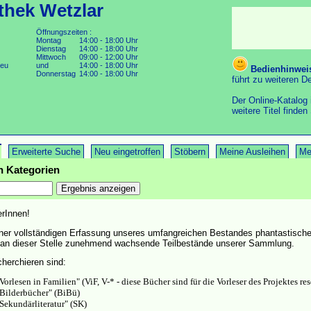
thek Wetzlar
Öffnungszeiten :
Montag
14:00 - 18:00 Uhr
Dienstag
14:00 - 18:00 Uhr
Mittwoch
09:00 - 12:00 Uhr
.eu
und
14:00 - 18:00 Uhr
Bedienhinwei
Donnerstag
14:00 - 18:00 Uhr
führt zu weiteren De
Der Online-Katalog i
weitere Titel finden
Erweiterte Suche
Neu eingetroffen
Stöbern
Meine Ausleihen
Me
en Kategorien
erInnen!
iner vollständigen Erfassung unseres umfangreichen Bestandes phantastischer L
e an dieser Stelle zunehmend wachsende Teilbestände unserer Sammlung.
cherchieren sind:
orlesen in Familien" (ViF, V-* - diese Bücher sind für die Vorleser des Projektes res
"Bilderbücher" (BiBü)
Sekundärliteratur" (SK)