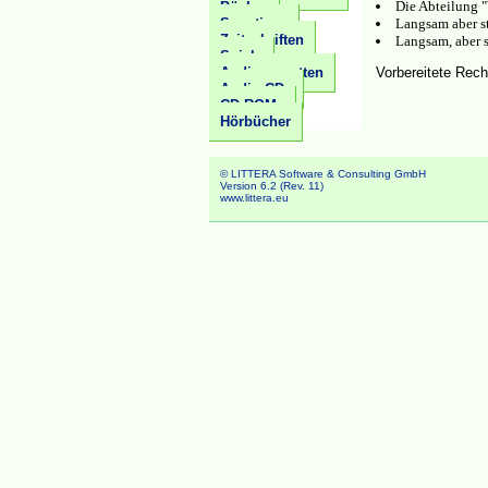
Bücher
Die Abteilung 
Sonstiges
Langsam aber st
Zeitschriften
Langsam, aber 
Spiele
Vorbereitete Rech
Audiocassetten
Audio CDs
CD ROMs
Hörbücher
© LITTERA Software & Consulting GmbH
Version 6.2 (Rev. 11)
www.littera.eu