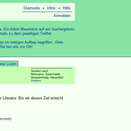
Startseite
•
Infos
•
Hilfe
Anmelden
s
: Ein linker Mausklick auf ein Suchergebnis
tails zu dem jeweiligen Treffer.
st im stetigen Aufbau begriffen. Viele
 Sie bei uns vor Ort!
ine Listen
Sortiert nach
Relevanz, Systematik,
Haupteintrag, Haupttitel
Ändern
iteratur. Bis wir dieses Ziel erreicht
erviert)