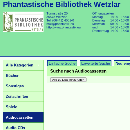
Phantastische Bibliothek Wetzlar
Turmstraße 20
Öffnungszeiten :
35578 Wetzlar
Montag
14:00 - 18:00
Tel. (06441) 4001-0
Dienstag
14:00 - 18:00
mail@phantastik.eu
Mittwoch
09:00 - 12:00
http://www.phantastik.eu
und
14:00 - 18:00
Donnerstag
14:00 - 18:00
Einfache Suche
Erweiterte Suche
Neu ein
Alle Kategorien
Suche nach Audiocassetten
Bücher
Sonstiges
Zeitschriften
Spiele
Audiocassetten
Audio CDs