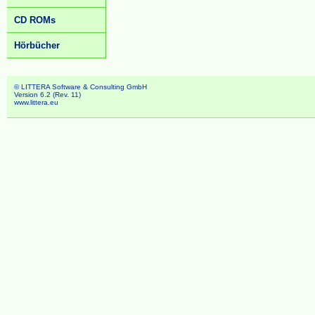
CD ROMs
Hörbücher
© LITTERA Software & Consulting GmbH
Version 6.2 (Rev. 11)
www.littera.eu